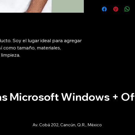
Soy la Política de env
Al ofrecerles una pol
agregar información
sencilla, generas con
costos y embalaje. O
clientes, pues saben 
clara y sencilla, gen
compras con altos n
clientes, pues saben 
compras con altos n
ucto. Soy el lugar ideal para agregar 
sí como tamaño, materiales, 
 limpieza.
as Microsoft Windows + Of
Av. Cobá 202, Cancún, Q.R., México